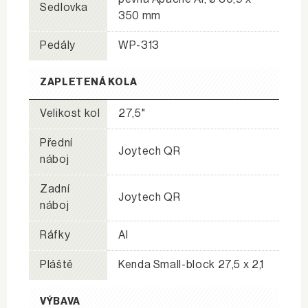
Sedlovka
350 mm
Pedály
WP-313
ZAPLETENÁ KOLA
Velikost kol
27,5"
Přední
Joytech QR
náboj
Zadní
Joytech QR
náboj
Ráfky
Al
Pláště
Kenda Small-block 27,5 x 2,1
VÝBAVA