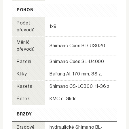
POHON
Počet
1x9
převodů
Měnič
Shimano Cues RD-U3020
převodů
Řazení
Shimano Cues SL-U4000
Kliky
Bafang Al, 170 mm, 38 z.
Kazeta
Shimano CS-LG300, 11-36 z
Řetěz
KMC e-Glide
BRZDY
Brzdové
hydraulické Shimano BL-