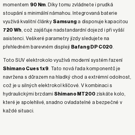
momentem
90 Nm
. Díky tomu zvládnete i prudká
stoupání s minimální námahou. Integrovaná baterie
využívá kvalitní články
Samsung
a disponuje kapacitou
720 Wh
, což zajišťuje nadstandardní dojezd i při vyšší
asistenci. Veškeré parametry jízdy sledujete na
přehledném barevném displeji
Bafang DP C020
.
Toto SUV elektrokolo využívá moderní systém řazení
Shimano Cues 1x9
. Tato nová řada komponentů je
navržena s důrazem na hladký chod a extrémní odolnost,
což je u silných elektrokol klíčové. V kombinaci s
hydraulickými brzdami
Shimano MT200
získáte kolo,
které je spolehlivé, snadno ovladatelné a bezpečné v
každé situaci.