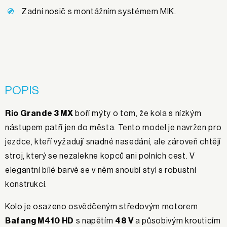
Zadní nosič s montážním systémem MIK.
POPIS
Rio Grande 3 MX
boří mýty o tom, že kola s nízkým
nástupem patří jen do města. Tento model je navržen pro
jezdce, kteří vyžadují snadné nasedání, ale zároveň chtějí
stroj, který se nezalekne kopců ani polních cest. V
elegantní bílé barvě se v něm snoubí styl s robustní
konstrukcí.
Kolo je osazeno osvědčeným středovým motorem
Bafang M410 HD
s napětím
48 V
a působivým krouticím