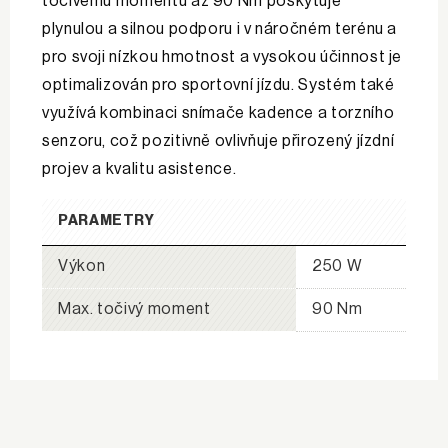
točivému momentu až 90 Nm poskytuje
plynulou a silnou podporu i v náročném terénu a
pro svoji nízkou hmotnost a vysokou účinnost je
optimalizován pro sportovní jízdu. Systém také
využívá kombinaci snímače kadence a torzního
senzoru, což pozitivně ovlivňuje přirozený jízdní
projev a kvalitu asistence.
PARAMETRY
Výkon
250 W
Max. točivý moment
90 Nm