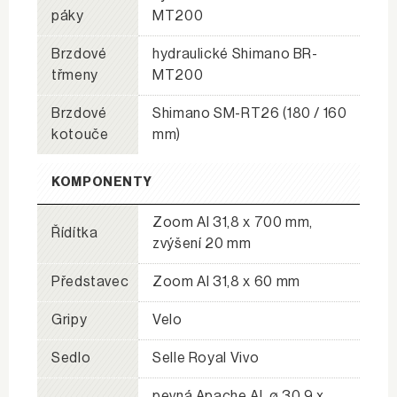
páky
MT200
Brzdové
hydraulické Shimano BR-
třmeny
MT200
Brzdové
Shimano SM-RT26 (180 / 160
kotouče
mm)
KOMPONENTY
Zoom Al 31,8 x 700 mm,
Řídítka
zvýšení 20 mm
Představec
Zoom Al 31,8 x 60 mm
Gripy
Velo
Sedlo
Selle Royal Vivo
pevná Apache Al, ø 30,9 x