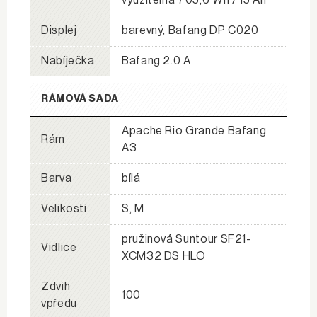
využitelná 705,6 Wh / 15 Ah
Displej
barevný, Bafang DP C020
Nabíječka
Bafang 2.0 A
RÁMOVÁ SADA
Apache Rio Grande Bafang
Rám
A3
Barva
bílá
Velikosti
S, M
pružinová Suntour SF21-
Vidlice
XCM32 DS HLO
Zdvih
100
vpředu