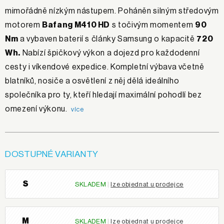
mimořádně nízkým nástupem. Poháněn silným středovým
motorem
Bafang M410 HD
s točivým momentem
90
Nm
a vybaven baterií s články Samsung o kapacitě
720
Wh.
Nabízí špičkový výkon a dojezd pro každodenní
cesty i víkendové expedice. Kompletní výbava včetně
blatníků, nosiče a osvětlení z něj dělá ideálního
společníka pro ty, kteří hledají maximální pohodlí bez
omezení výkonu.
více
DOSTUPNÉ VARIANTY
S
SKLADEM
|
lze objednat u prodejce
M
SKLADEM
|
lze objednat u prodejce