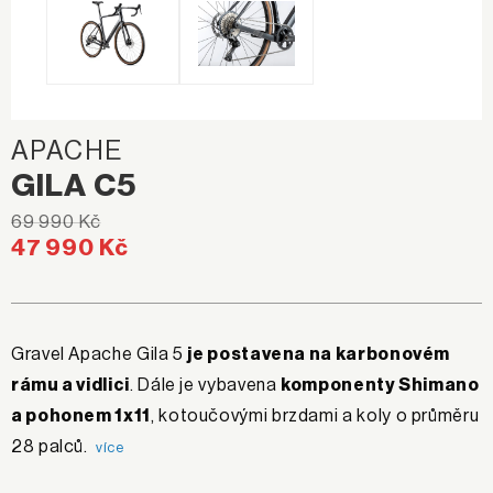
APACHE
GILA C5
69 990 Kč
47 990 Kč
Gravel Apache Gila 5
je postavena na karbonovém
rámu a vidlici
. Dále je vybavena
komponenty Shimano
a pohonem 1x11
, kotoučovými brzdami a koly o průměru
28 palců.
více