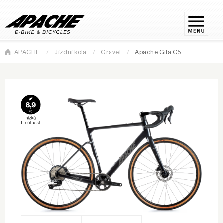
APACHE
Jízdní kola
Gravel
Apache Gila C5