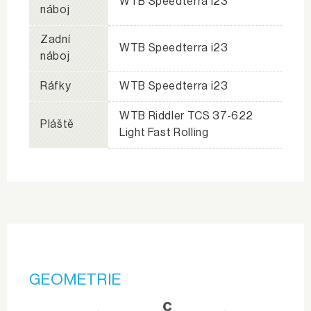
WTB Speedterra i23
náboj
Zadní
WTB Speedterra i23
náboj
Ráfky
WTB Speedterra i23
WTB Riddler TCS 37-622
Pláště
Light Fast Rolling
GEOMETRIE