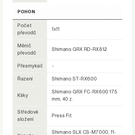
POHON
Počet
1x11
převodů
Měnič
Shimano GRX RD-RX812
převodů
Přesmykač
-
Řazení
Shimano ST-RX600
Shimano GRX FC-RX600 175
Kliky
mm, 40 z.
Středové
Press Fit
složení
Shimano SLX CS-M7000, 11-