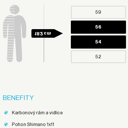
59
56
182 cm
54
52
BENEFITY
Karbonový rám a vidlice
Pohon Shimano 1x11