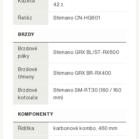
Kazeta
42 z.
Řetěz
Shimano CN-HG601
BRZDY
Brzdové
Shimano GRX BL/ST-RX600
páky
Brzdové
Shimano GRX BR-RX400
třmeny
Brzdové
Shimano SM-RT30 (160 / 160
kotouče
mm)
KOMPONENTY
Řídítka
karbonové kombo, 460 mm