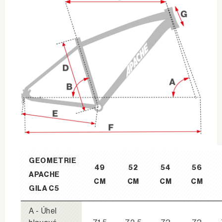
GEOMETRIE
49
52
54
56
APACHE
CM
CM
CM
CM
GILA C5
A - Úhel