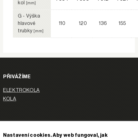
kol
[mm]
G - Výška
hlavové
110
120
136
155
trubky
[mm]
PŘIVÁŽÍME
ELEKTROKOLA
KOLA
APACHE
Nastavení cookies. Aby web fungoval, jak
O nás