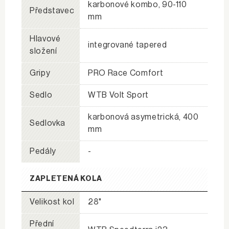
karbonové kombo, 90-110
Představec
mm
Hlavové
integrované tapered
složení
Gripy
PRO Race Comfort
Sedlo
WTB Volt Sport
karbonová asymetrická, 400
Sedlovka
mm
Pedály
-
ZAPLETENÁ KOLA
Velikost kol
28"
Přední