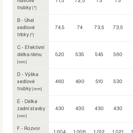
hlavové
71,5
72,5
73
73
trubky
[°]
B - Úhel
sedlové
74,5
74
73,5
73,5
trbky
[°]
C - Efektivní
délka rámu
520
535
545
560
[mm]
D - Výška
sedlové
460
490
510
530
trubky
[mm]
E - Délka
zadní stavby
430
430
430
430
[mm]
F - Rozvor
1 004
1 006
1 012
1 021