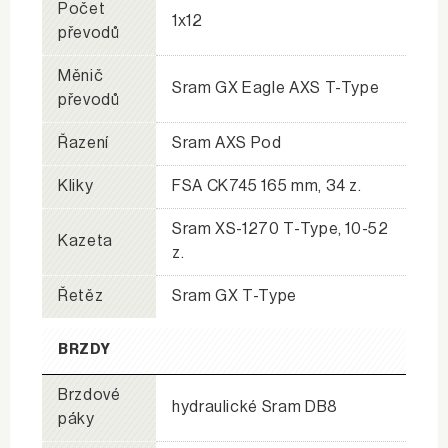
Počet
1x12
převodů
Měnič
Sram GX Eagle AXS T-Type
převodů
Řazení
Sram AXS Pod
Kliky
FSA CK745 165 mm, 34 z.
Sram XS-1270 T-Type, 10-52
Kazeta
z.
Řetěz
Sram GX T-Type
BRZDY
Brzdové
hydraulické Sram DB8
páky