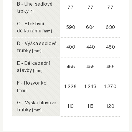
B - Úhel sedlové
77
77
77
trbky
[°]
C - Efektivní
590
604
630
délka rámu
[mm]
D - Výška sedlové
400
440
480
trubky
[mm]
E - Délka zadní
455
455
455
stavby
[mm]
F - Rozvor kol
1 228
1 243
1 270
[mm]
G - Výška hlavové
110
115
120
trubky
[mm]