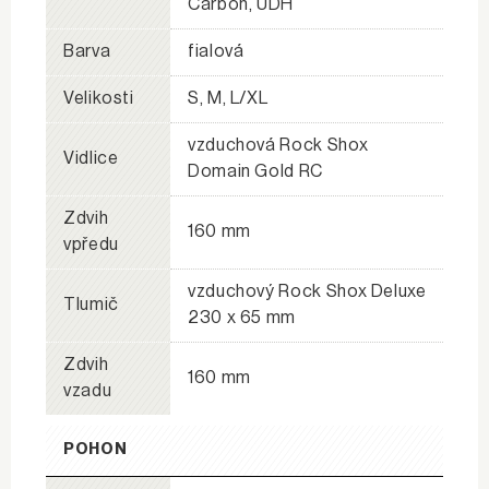
Carbon, UDH
Barva
fialová
Velikosti
S, M, L/XL
vzduchová Rock Shox
Vidlice
Domain Gold RC
Zdvih
160 mm
vpředu
vzduchový Rock Shox Deluxe
Tlumič
230 x 65 mm
Zdvih
160 mm
vzadu
POHON