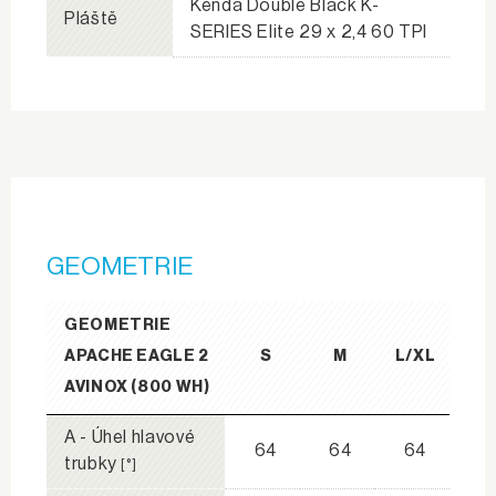
Kenda Double Black K-
Pláště
SERIES Elite 29 x 2,4 60 TPI
GEOMETRIE
GEOMETRIE
APACHE EAGLE 2
S
M
L/XL
AVINOX (800 WH)
A - Úhel hlavové
64
64
64
trubky
[°]