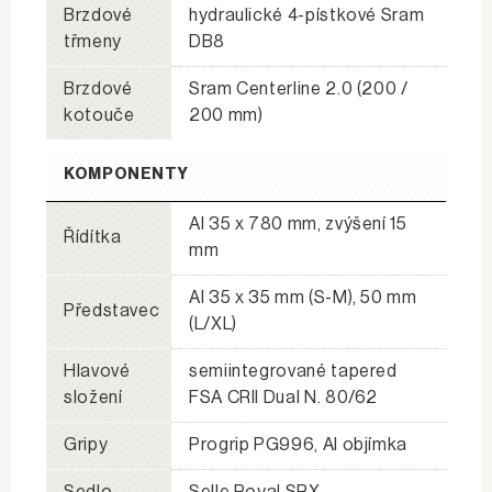
Brzdové
hydraulické 4-pístkové Sram
třmeny
DB8
Brzdové
Sram Centerline 2.0 (200 /
kotouče
200 mm)
KOMPONENTY
Al 35 x 780 mm, zvýšení 15
Řídítka
mm
Al 35 x 35 mm (S-M), 50 mm
Představec
(L/XL)
Hlavové
semiintegrované tapered
složení
FSA CRII Dual N. 80/62
Gripy
Progrip PG996, Al objímka
Sedlo
Selle Royal SRX