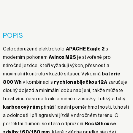
POPIS
Celoodpružené elektrokolo
APACHE Eagle 2
s
moderním pohonem
Avinox M2S
je stvořené pro
náročné jezdce, kteří vyžadují výkon, přesnost a
maximální kontrolu v každé situaci. Výkonná
baterie
800 Wh
v kombinaci s
rychlonabíječkou 12A
zaručuje
dlouhý dojezd a minimální dobu nabíjení, takže můžete
trávit více času na trailu a méně u zásuvky. Lehký a tuhý
karbonový rám
přináší ideální poměr hmotnosti, tuhosti
a odolnosti i při agresivní jízdě v náročném terénu. O
perfektní tlumení se stará odpružení
RockShox se
zdvihy 160/160 mm
, které zvládne prudké sjezdy i