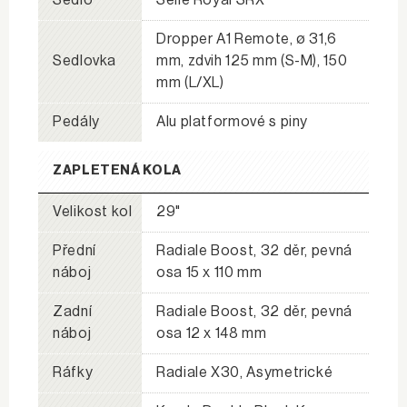
Dropper A1 Remote, ø 31,6
Sedlovka
mm, zdvih 125 mm (S-M), 150
mm (L/XL)
Pedály
Alu platformové s piny
ZAPLETENÁ KOLA
Velikost kol
29"
Přední
Radiale Boost, 32 děr, pevná
náboj
osa 15 x 110 mm
Zadní
Radiale Boost, 32 děr, pevná
náboj
osa 12 x 148 mm
Ráfky
Radiale X30, Asymetrické