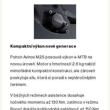
Kompaktní výkon nové generace
Pohon Avinox M2S posouvá výkon e-MTB na
novou úroveň. Motor s hmotností 2,6 kg nabízí
mimořádně kompaktní konstrukci, ale zároveň
poskytuje sílu, která si poradí s nejnáročnějším
terénem.
V běžných režimech asistence dosahuje
točivého momentu až 130 Nm, zatímco v režimu
Boost dokáže krátkodobě nabídnout až 150 Nm