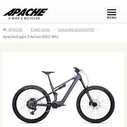
APACHE
Elektrokola
Celoodpružená MTB
Apache Eagle 2 Avinox (800 Wh)