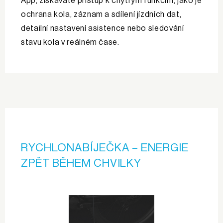
App, získáváte přístup k chytrým funkcím, jako je
ochrana kola, záznam a sdílení jízdních dat,
detailní nastavení asistence nebo sledování
stavu kola v reálném čase.
RYCHLONABÍJEČKA – ENER­GIE
ZPĚT BĚHEM CHVILKY