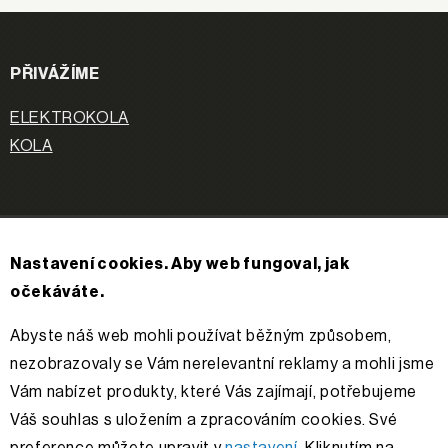
PŘIVÁŽÍME
ELEKTROKOLA
KOLA
APACHE
Nastavení cookies. Aby web fungoval, jak
O nás
očekáváte.
Příběh
Kontakty
Abyste náš web mohli používat běžným způsobem,
Řešení sporů
nezobrazovaly se Vám nerelevantní reklamy a mohli jsme
Vám nabízet produkty, které Vás zajímají, potřebujeme
Váš souhlas s uložením a zpracováním cookies. Své
Sledujte nás